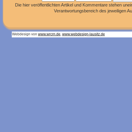
Die hier veröffentlichten Artikel und Kommentare stehen unei
Verantwortungsbereich des jeweiligen Au
Webdesign von
www.wrcrn.de
,
www.webdesign-lausitz.de