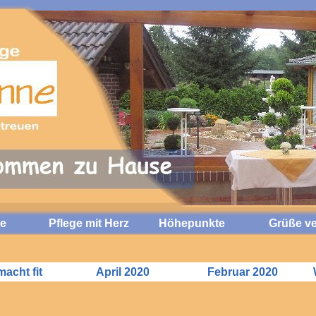
e
Pflege mit Herz
Höhepunkte
Grüße v
macht fit
April 2020
Februar 2020