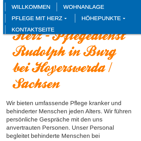
WILLKOMMEN
WOHNANLAGE
Gute Pflege mit
PFLEGE MIT HERZ
HÖHEPUNKTE
KONTAKTSEITE
Herz - Pflegedienst
Rudolph in Burg
bei Hoyerswerda /
Sachsen
Wir bieten umfassende Pflege kranker und
behinderter Menschen jeden Alters. Wir führen
persönliche Gespräche mit den uns
anvertrauten Personen. Unser Personal
begleitet behinderte Menschen bei